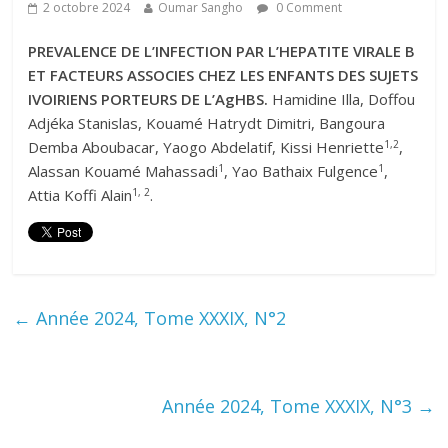
2 octobre 2024
Oumar Sangho
0 Comment
PREVALENCE DE L’INFECTION PAR L’HEPATITE VIRALE B
ET FACTEURS ASSOCIES CHEZ LES ENFANTS DES SUJETS
IVOIRIENS PORTEURS DE L’AgHBS.
Hamidine Illa, Doffou
Adjéka Stanislas, Kouamé Hatrydt Dimitri, Bangoura
1,2
Demba Aboubacar, Yaogo Abdelatif, Kissi Henriette
,
1
1
Alassan Kouamé Mahassadi
, Yao Bathaix Fulgence
,
1, 2
Attia Koffi Alain
.
←
Année 2024, Tome XXXIX, N°2
Année 2024, Tome XXXIX, N°3
→