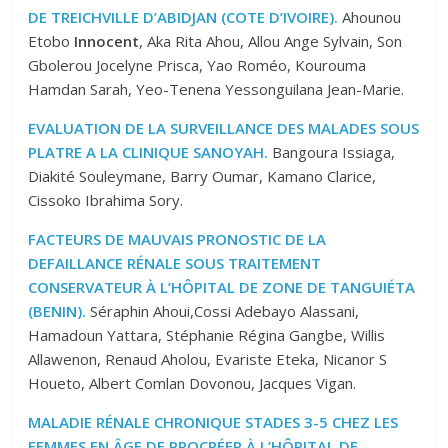
DE TREICHVILLE D’ABIDJAN (COTE D’IVOIRE).
Ahounou
Etobo
Innocent
, Aka Rita Ahou, Allou Ange Sylvain, Son
Gbolerou Jocelyne Prisca, Yao Roméo, Kourouma
Hamdan Sarah, Yeo-Tenena Yessonguilana Jean-Marie.
EVALUATION DE LA SURVEILLANCE DES MALADES SOUS
PLATRE A LA CLINIQUE SANOYAH.
Bangoura Issiaga,
Diakité Souleymane, Barry Oumar, Kamano Clarice,
Cissoko Ibrahima Sory.
FACTEURS DE MAUVAIS PRONOSTIC DE LA
DEFAILLANCE RÉNALE SOUS TRAITEMENT
CONSERVATEUR À L’HÔPITAL DE ZONE DE TANGUIÉTA
(BENIN).
Séraphin Ahoui,Cossi Adebayo Alassani,
Hamadoun Yattara, Stéphanie Régina Gangbe, Willis
Allawenon, Renaud Aholou, Evariste Eteka, Nicanor S
Houeto, Albert Comlan Dovonou, Jacques Vigan.
MALADIE RÉNALE CHRONIQUE STADES 3-5 CHEZ LES
FEMMES EN ÂGE DE PROCRÉER À L’HÔPITAL DE