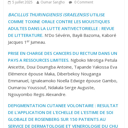
5 juillet 2025
Oumar Sangho
0 Comment
BACILLUS THURINGIENSIS ISRAELENSIS
UTILISE
COMME TOXINE ORALE CONTRE LES MOUSTIQUES
ADULTES DANS LA LUTTE ANTIVECTORIELLE : REVUE
DE LITTERATURE.
N’Do Sévérin, Bayili Bazoma, Kaboré
er
Jacques 1
Jumeau.
PRISE EN CHARGE DES CANCERS DU RECTUM DANS UN
PAYS A RESSOURCES LIMITEES.
Ngboko Mirotiga Petula
Anicette, Doui Doumgba Antoine, Tapande Yakossa Eva
Elémence épouse Maka, Diberbekoy Nouganga
Emmanuel, Ignaleamoko Noella Edwige épouse Gambo,
Oumarou Youssouf, Ndakala Serge Auguste,
Ngouyombo Regis Alexandre.
DEPIGMENTATION CUTANEE VOLONTAIRE : RESULTAT
DE L’APPLICATION DE L’ECHELLE DE L’ESTIME DE SOI
GLOBALE DE ROSENBERG SUR 150 PATIENTS AU
SERVICE DE DERMATOLOGIE ET VENEROLOGIE DU CHU