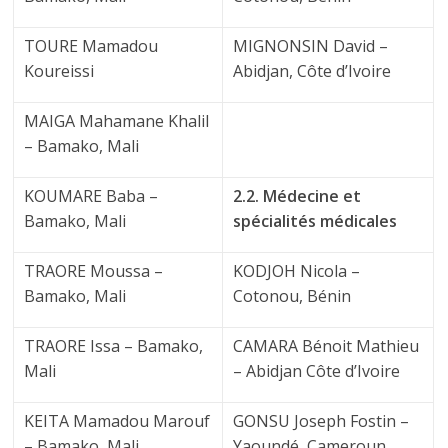
TOURE Mamadou
MIGNONSIN David –
Koureissi
Abidjan, Côte d’Ivoire
MAIGA Mahamane Khalil
– Bamako, Mali
KOUMARE Baba –
2.2. Médecine et
Bamako, Mali
spécialités médicales
TRAORE Moussa –
KODJOH Nicola –
Bamako, Mali
Cotonou, Bénin
TRAORE Issa – Bamako,
CAMARA Bénoit Mathieu
Mali
– Abidjan Côte d’Ivoire
KEITA Mamadou Marouf
GONSU Joseph Fostin –
– Bamako, Mali
Yaoundé, Cameroun