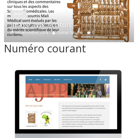
slider
Image avec écriture
28 décembre 2018
Oumar Sangho
0
Numéro courant