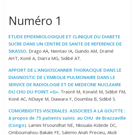
Numéro 1
ETUDE EPIDEMIOLOGIQUE ET CLINIQUE DU DIABETE
SUCRE DANS UN CENTRE DE SANTE DE REFERENCE DE
SIKASSO
.
Drago AA, Nientao IA, Guindo AM, Dramé
AHT, Koné A, Diarra MG, Sidibé AT.
APPORT DE L’ANGIOSCANNER THORACIQUE DANS LE
DIAGNOSTIC DE L’EMBOLIE PULMONAIRE DANS LE
SERVICE DE RADIOLOGIE ET DE MEDECINE NUCLEAIRE
DU CHU DU POINT «G»
.
Traoré M, Konaté M, Sidibé FM,
Koné AC, NDiaye M, Diawara Y, Doumbia B, Sidibé S.
COMORBIDITES VISCERALES ASSOCIEES A LA GOUTTE :
à propos de 75 patients suivis au CHU de Brazzaville
(Congo)
.
Lamini N’soundhat NE, Nkouala-Kidede DC,
Omboumahou-Bakale FE, Salemo Anah Precieu, Akoli