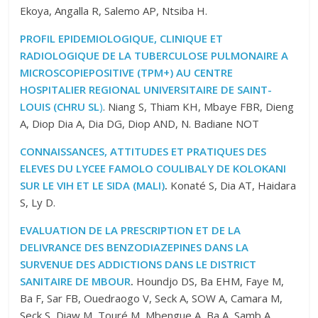
Ekoya, Angalla R, Salemo AP, Ntsiba H.
PROFIL EPIDEMIOLOGIQUE, CLINIQUE ET
RADIOLOGIQUE DE LA TUBERCULOSE PULMONAIRE A
MICROSCOPIEPOSITIVE (TPM+) AU CENTRE
HOSPITALIER REGIONAL UNIVERSITAIRE DE SAINT-
LOUIS (CHRU SL
)
. Niang S, Thiam KH, Mbaye FBR, Dieng
A, Diop Dia A, Dia DG, Diop AND, N. Badiane NOT
CONNAISSANCES, ATTITUDES ET PRATIQUES DES
ELEVES DU LYCEE FAMOLO COULIBALY DE KOLOKANI
SUR LE VIH ET LE SIDA (MALI)
.
Konaté S, Dia AT, Haidara
S, Ly D.
EVALUATION DE LA PRESCRIPTION ET DE LA
DELIVRANCE DES BENZODIAZEPINES DANS LA
SURVENUE DES ADDICTIONS DANS LE DISTRICT
SANITAIRE DE MBOUR
.
Houndjo DS, Ba EHM, Faye M,
Ba F, Sar FB, Ouedraogo V, Seck A, SOW A, Camara M,
Seck S, Diaw M, Touré M, Mbengue A, Ba A, Samb A.