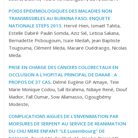
POIDS EPIDEMIOLOGIQUES DES MALADIES NON
TRANSMISSIBLES AU BURKINA FASO. ENQUETE
NATIONALE STEPS 2013
.
Hervé Hien, Ismaël Tahita,
,
Estelle Dabiré
Paulin Somda, Aziz Sié, Leticia Sakana,
Bernadette Picbougoum, Isaïe Medah, Jean Baptiste
Tougouma, Clément Meda, Macaire Ouédraogo, Nicolas
Meda.
PRISE EN CHARGE DES CANCERS COLORECTAUX EN
OCCLUSION A L’HOPITAL PRINCIPAL DE DAKAR : A
PROPOS DE 37 CAS
.
Diémé Eugène GP Amaye, Tine
Marie Monique Codou, Sall Ibrahima, Ndiaye René, Diouf
Madior, Fall Oumar, Sow Allamasso, Ogougbémy
Modeste,
COMPLICATIONS AIGUES DE L’ENVENIMATION PAR
MORSURES DE SERPENT AU SERVICE DE REANIMATION
DU CHU MERE ENFANT ‘‘LE Luxembourg’’ DE