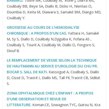
BAMAKO
.
Touré MK, Coulibaly M, Koné J, Diarra MS,
Coulibaly BB, Beye SA, Diallo B, Dicko H, Nientao O,
Doumbia D, Keita M, Diawara S, Samaké BM, Diango MD,
Coulibaly Y.
GROSSESSE AU COURS DE L’HEMODIALYSE
CHRONIQUE : A PROPOS D’UN CAS
.
Yattara H, Samaké
M, Sy S, Diallo D, Coulibaly N,Djiguiba K, Fofana AS ,
Coulibaly S, Touré A, Coulibaly M, Diallo O, Fongoro S,
Diouf B.
LE REMPLACEMENT DE VESSIE SELON LA TECHNIQUE
DE HAUTMANN AU SERVICE D’UROLOGIE DU CHU PR.
BOCAR S. SALL DE KATI
.
Kassogué A, Coulibaly S, Diallo
D, Cissé D, Traoré I, Diallo MS, Tall FK
Traoré CB, Sidibé
,
S.
ZONA OPHTALMIQUE CHEZ L’ENFANT : A PROPOS
D’UNE OBSERVATION ET REVUE DE
LITTERATURE
.
Koman.CE, Sowagnon.TYC
,
Guirou N, Kra