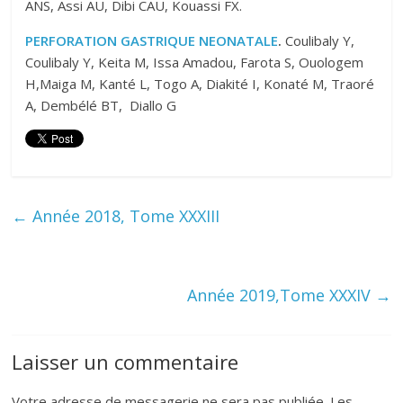
ANS, Assi AU, Dibi CAU, Kouassi FX.
PERFORATION GASTRIQUE NEONATALE
.
Coulibaly Y,
Coulibaly Y, Keita M, Issa Amadou, Farota S, Ouologem
H,Maiga M, Kanté L, Togo A, Diakité I, Konaté M, Traoré
A, Dembélé BT, Diallo G
←
Année 2018, Tome XXXIII
Année 2019,Tome XXXIV
→
Laisser un commentaire
Votre adresse de messagerie ne sera pas publiée.
Les