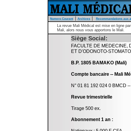
Numero Courant
Archives
Recommandations aux a
La revue Mali Médical est mise en ligne pa
Mali, alors nous vous apportons le Mali.
Siège Social:
FACULTE DE MEDECINE, 
ET D'ODONOTO-STOMATO
B.P. 1805 BAMAKO (Mali)
Compte bancaire -- Mali Mé
N° 01 81 192 024 0 BMCD -
Revue trimestrielle
Tirage 500 ex.
Abonnement 1 an :
Nationaux : 5.000 F CFA